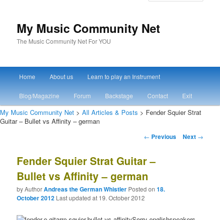
My Music Community Net
The Music Community Net For YOU
Main menu
Home
About us
Learn to play an Instrument
Skip to primary content
Skip to secondary content
Blog/Magazine
Forum
Backstage
Contact
Exit
My Music Community Net
>
All Articles & Posts
> Fender Squier Strat
Guitar – Bullet vs Affinity – german
Post navigation
←
Previous
Next
→
Fender Squier Strat Guitar –
Bullet vs Affinity – german
by Author
Andreas the German Whistler
Posted on
18.
October 2012
Last updated at 19. October 2012
Sorry englishspeakers,