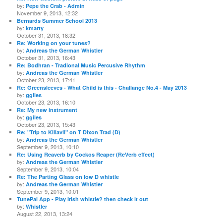
by:
Pepe the Crab - Admin
November 9, 2013, 12:32
Bernards Summer School 2013
by:
kmarty
October 31, 2013, 18:32
Re: Working on your tunes?
by:
Andreas the German Whistler
October 31, 2013, 16:43
Re: Bodhran - Tradional Music Percusive Rhythm
by:
Andreas the German Whistler
October 23, 2013, 17:41
Re: Greensleeves - What Child is this - Challange No.4 - May 2013
by:
ggiles
October 23, 2013, 16:10
Re: My new instrument
by:
ggiles
October 23, 2013, 15:43
Re: "Trip to Killavil" on T Dixon Trad (D)
by:
Andreas the German Whistler
September 9, 2013, 10:10
Re: Using Reaverb by Cockos Reaper (ReVerb effect)
by:
Andreas the German Whistler
September 9, 2013, 10:04
Re: The Parting Glass on low D whistle
by:
Andreas the German Whistler
September 9, 2013, 10:01
TunePal App - Play Irish whistle? then check it out
by:
Whistler
August 22, 2013, 13:24