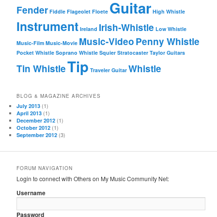
Guitar
Fender
Fiddle
Flageolet
Floete
High Whistle
Instrument
Irish-Whistle
Ireland
Low Whistle
Music-Video
Penny Whistle
Music-Film
Music-Movie
Pocket Whistle
Soprano Whistle
Squier
Stratocaster
Taylor Guitars
Tip
Tin Whistle
Whistle
Traveler Guitar
BLOG & MAGAZINE ARCHIVES
(1)
July 2013
(1)
April 2013
(1)
December 2012
(1)
October 2012
(3)
September 2012
FORUM NAVIGATION
Login to connect with Others on My Music Community Net:
Username
Password