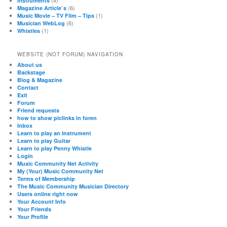
Instruments
(6)
Magazine Article`s
(1)
Music Movie – TV Film – Tips
(6)
Musician WebLog
(1)
Whistles
WEBSITE (NOT FORUM) NAVIGATION
About us
Backstage
Blog & Magazine
Contact
Exit
Forum
Friend requests
how to show piclinks in foren
Inbox
Learn to play an Instrument
Learn to play Guitar
Learn to play Penny Whistle
Login
Music Community Net Activity
My (Your) Music Community Net
Terms of Membership
The Music Community Musician Directory
Users online right now
Your Account Info
Your Friends
Your Profile