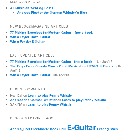
MUSICIAN BLOGS
All Musician WebLog Posts
Andreas Fischer the German Whistler`s Blog
NEW BLOG&MAGAZINE ARTICLES
77 Picking Exercices for Modern Guitar – free e-book
Win a Taylor Travel Guitar
Win a Fender E Guitar
LAST UPDATED ARTICELS
- 18th July'13
77 Picking Exercices for Modern Guitar - free e-book
- 5th
The Boys From County Clare - Great Movie about ITM Ceili Bands
April'13
- 5th April'13
Win a Taylor Travel Guitar
RECENT COMMENTS
Ivan Ball
on
Learn to play Penny Whistle
on
Andreas the German Whistler
Learn to play Penny Whistle
SARINA
on
Learn to play Penny Whistle
BLOG & MAGAZINE TAGS
E-Guitar
Andrea_Corr
Blechfloete
Book
Ceili
Feadog Stain