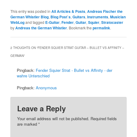
This entry was posted in
All Articles & Posts
,
Andreas Fischer the
German Whistler Blog
,
Blog Post`s
,
Guitars
,
Instruments
,
Musician
WebLog
and tagged
E-Guitar
,
Fender
,
Guitar
,
Squier
,
Stratocaster
by
Andreas the German Whistler
. Bookmark the
permalink
.
2 THOUGHTS ON “
FENDER SQUIER STRAT GUITAR – BULLET VS AFFINITY –
GERMAN
”
Pingback:
Fender Squier Strat - Bullet vs Affinity - der
wahre Unterschied
Pingback:
Anonymous
Leave a Reply
Your email address will not be published.
Required fields
are marked
*