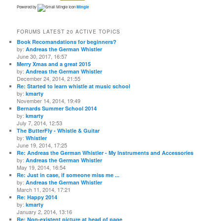
Powered by
Mingle
FORUMS LATEST 20 ACTIVE TOPICS
Book Recomandations for beginners?
by:
Andreas the German Whistler
June 30, 2017, 16:57
Merry Xmas and a great 2015
by:
Andreas the German Whistler
December 24, 2014, 21:55
Re: Started to learn whistle at music school
by:
kmarty
November 14, 2014, 19:49
Bernards Summer School 2014
by:
kmarty
July 7, 2014, 12:53
The ButterFly - Whistle & Guitar
by:
Whistler
June 19, 2014, 17:25
Re: Andreas the German Whistler - My Instruments and Accessories
by:
Andreas the German Whistler
May 19, 2014, 16:54
Re: Just in case, if someone miss me ...
by:
Andreas the German Whistler
March 11, 2014, 17:21
Re: Happy 2014
by:
kmarty
January 2, 2014, 13:16
Re: Non-existent picture at head of page