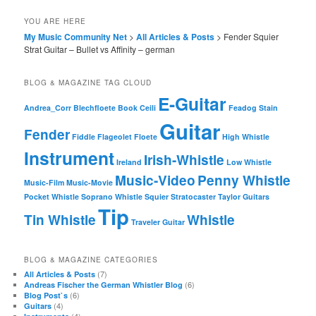
YOU ARE HERE
My Music Community Net
>
All Articles & Posts
> Fender Squier
Strat Guitar – Bullet vs Affinity – german
BLOG & MAGAZINE TAG CLOUD
E-Guitar
Andrea_Corr
Blechfloete
Book
Ceili
Feadog Stain
Guitar
Fender
Fiddle
Flageolet
Floete
High Whistle
Instrument
Irish-Whistle
Ireland
Low Whistle
Music-Video
Penny Whistle
Music-Film
Music-Movie
Pocket Whistle
Soprano Whistle
Squier
Stratocaster
Taylor Guitars
Tip
Tin Whistle
Whistle
Traveler Guitar
BLOG & MAGAZINE CATEGORIES
(7)
All Articles & Posts
(6)
Andreas Fischer the German Whistler Blog
(6)
Blog Post`s
(4)
Guitars
(4)